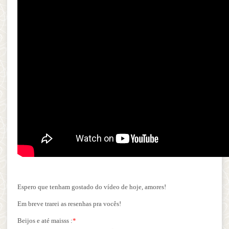
Espero que tenham gostado do vídeo de hoje, amores!
Em breve trarei as resenhas pra vocês!
Beijos e até maisss :
*