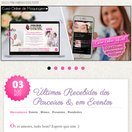
VALE A PENA CONFERIR ESSES POSTS!
Previo
Next
us
03
AGO
Últimos Recebidos dos
2017
Parceiros & em Eventos
Marcadores:
,
,
,
Evento
Mimos
Presentes
Recebidos
O
i oi amores, tudo bem? Espero que sim :}