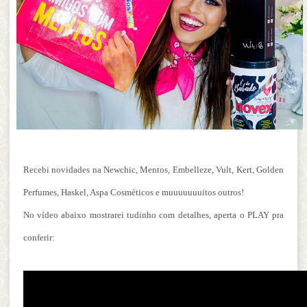
Recebi novidades na Newchic, Mentos, Embelleze, Vult, Kert, Golden
Perfumes, Haskel, Aspa Cosméticos e muuuuuuuitos outros!
No vídeo abaixo mostrarei tudinho com detalhes, aperta o PLAY pra
conferir: