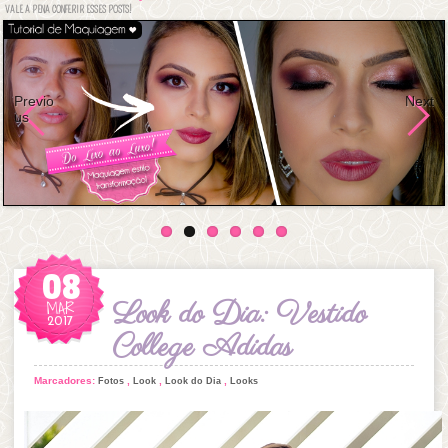
VALE A PENA CONFERIR ESSES POSTS!
Previo
Next
us
08
MAR
Look do Dia: Vestido
2017
College Adidas
Marcadores:
,
,
,
Fotos
Look
Look do Dia
Looks