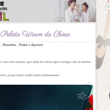
i: Paleta Warm da China
,
Resenha
,
Testei e Aprovei
com cores neutras, que além de serem super coringas são as minhas
 vocês, já que tenho usado muito ultimamente!