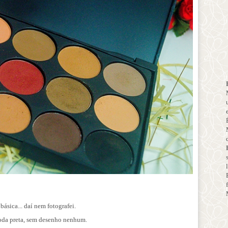
ásica... daí nem fotografei.
toda preta, sem desenho nenhum.