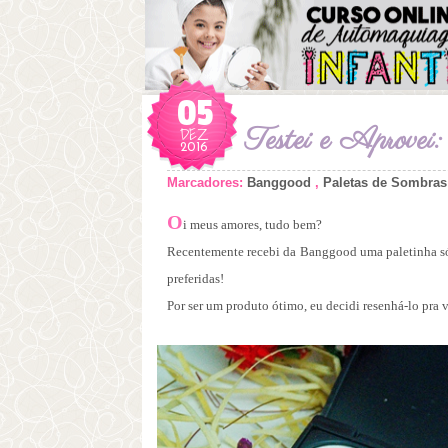
05
DEZ
Testei e Aprove
2016
Marcadores:
Banggood
,
Paletas de Sombras
O
i meus amores, tudo bem?
Recentemente recebi da Banggood uma paletinha só 
preferidas!
Por ser um produto ótimo, eu decidi resenhá-lo pra