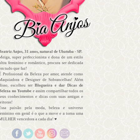
Beatriz Anjos, 31 anos, natural de Ubatuba - SP.
Meiga, super perfeccionista e dona de um estilo
ultra feminino e romântico, procura ser dedicada
em tudo que faz!
É Profissional da Beleza por amor, atende como
Maquiadora e Designer de Sobrancelhas! Além
disso, escolheu ser
Blogueira e dar Dicas de
Beleza no Youtube
e assim compartilhar todos os
seus conhecimentos e dicas com suas amigas e
leitoras!
Essa paixão pela moda, beleza e universo
feminino em geral é o que a move e a torna uma
MULHER vencedora a cada dia! ♥