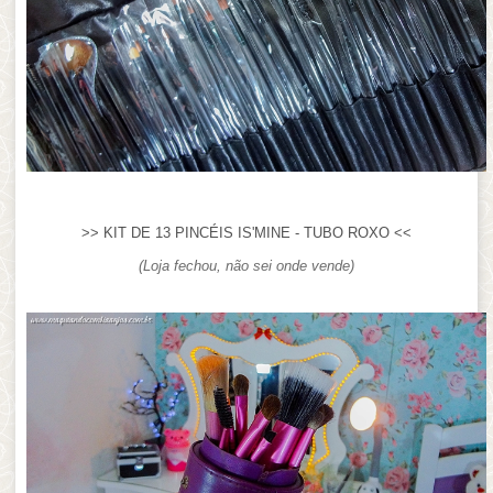
>> KIT DE 13 PINCÉIS IS'MINE - TUBO ROXO <<
(Loja fechou, não sei onde vende)