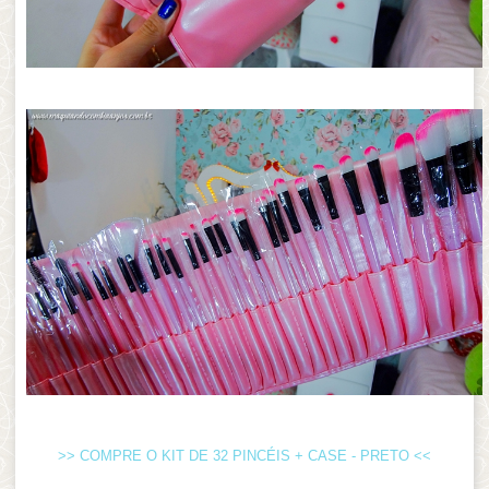
>> COMPRE O KIT DE 32 PINCÉIS + CASE - PRETO <<