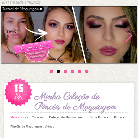
VALE A PENA CONFERIR ESSES POSTS!
Previo
Next
us
15
JUL
Minha Coleção de
2016
Pincéis de Maquiagem
Marcadores:
,
,
,
,
Coleção
Coleção de Maquiagens
Kit de Pincéis
Pincéis
,
Pincéis de Maquiagem
Videos