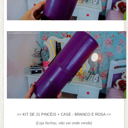
>> KIT DE 21 PINCÉIS + CASE - BRANCO E ROSA <<
(Loja fechou, não sei onde vende)