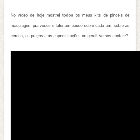
No vídeo de hoje mostrei
todos
os meus kits de pincéis de
maquiagem pra vocês e falei um pouco sobre cada um, sobre as
cerdas, os preços e as especificações no geral! Vamos conferir?