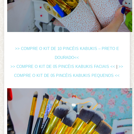
>> COMPRE O KIT DE 10 PINCÉIS KABUKIS – PRETO E
DOURADO<<
>> COMPRE O KIT DE 05 PINCÉIS KABUKIS FACIAIS <<
|
>>
COMPRE O KIT DE 05 PINCÉIS KABUKIS PEQUENOS <<