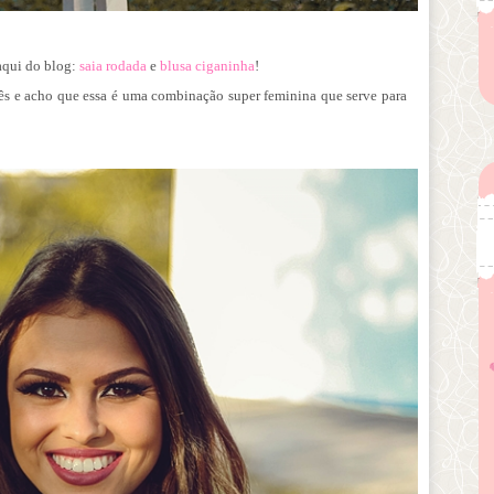
.
aqui do blog:
saia rodada
e
blusa ciganinha
!
ocês e acho que essa é uma combinação super feminina que serve para