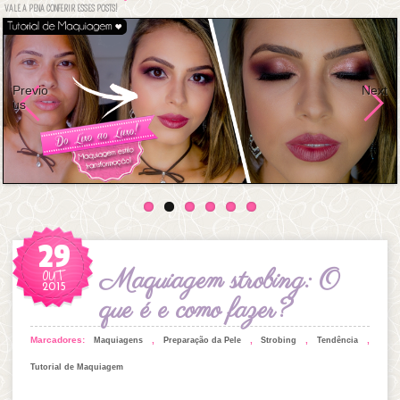
VALE A PENA CONFERIR ESSES POSTS!
Previo
Next
us
29
OUT
Maquiagem strobing: O
2015
que é e como fazer?
Marcadores:
,
,
,
,
Maquiagens
Preparação da Pele
Strobing
Tendência
Tutorial de Maquiagem