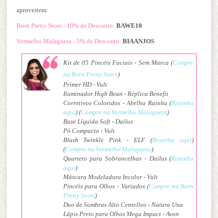
aproveitem:
Born Pretty Store - 10% de Desconto:
BAWE10
Vermelho Malagueta - 5% de Desconto:
BIAANJOS
Kit de 05 Pincéis Faciais - Sem Marca
(
Compre
na Born Pretty Store
)
Primer HD - Vult
Iluminador High Bean - Réplica Benefit
Corretivos Coloridos - Abelha Rainha (
Resenha
aqui
) (
Compre na Vermelho Malagueta
)
Base Líquida Soft - Dailus
Pó Compacto - Vult
Blush Twinkle Pink - ELF (
Resenha aqui
)
(
Compre na Vermelho Malagueta
)
Quarteto para Sobrancelhas - Dailus (
Resenha
aqui
)
Máscara Modeladora Incolor - Vult
Pincéis para Olhos - Variados (
Compre na Born
Pretty Store
)
Duo de Sombras Alto Centelleo - Natura Una
Lápis Preto para Olhos Mega Impact - Avon