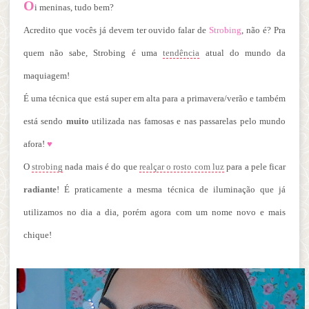
O
i meninas, tudo bem?
Acredito que vocês já devem ter ouvido falar de
Strobing
, não é? Pra
quem não sabe, Strobing é uma
tendência
atual do mundo da
maquiagem!
É uma técnica que está super em alta para a primavera/verão e também
está sendo
muito
utilizada nas famosas e nas passarelas pelo mundo
afora!
♥
O
strobing
nada mais é do que
realçar o rosto com luz
para a pele ficar
radiante
! É praticamente a mesma técnica de iluminação que já
utilizamos no dia a dia, porém agora com um nome novo e mais
chique!