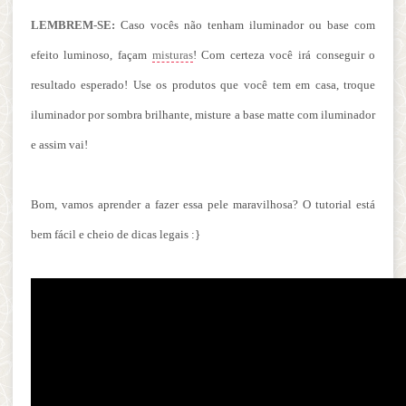
LEMBREM-SE:
Caso vocês não tenham iluminador ou base com
efeito luminoso, façam
misturas
! Com certeza você irá conseguir o
resultado esperado! Use os produtos que você tem em casa, troque
iluminador por sombra brilhante, misture a base matte com iluminador
e assim vai!
Bom, vamos aprender a fazer essa pele maravilhosa?
O tutorial está
bem fácil e cheio de dicas legais :}