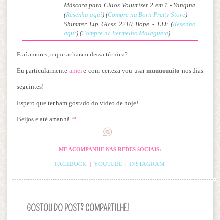
Máscara para Cílios Volumizer 2 em 1 - Yanqina
(
Resenha aqui
) (
Compre na Born Pretty Store
)
Shimmer Lip Gloss 2210 Hope - ELF (
Resenha
aqui
) (
Compre na Vermelho Malagueta
)
E aí amores, o que acharam dessa técnica?
Eu particularmente
amei
e com certeza vou usar
muuuuuuito
nos dias
seguintes!
Espero que tenham gostado do vídeo de hoje!
Beijos e até amanhã :
*
ME ACOMPANHE NAS REDES SOCIAIS:
FACEBOOK
|
YOUTUBE
|
INSTAGRAM
GOSTOU DO POST? COMPARTILHE!