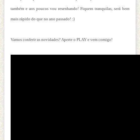
também e aos poucos vou resenhando! Fiquem tranquilas, será bem
mais rápido do que no ano passado! :}
Vamos conferir as novidades? Aperte o PLAY e vem comigo!