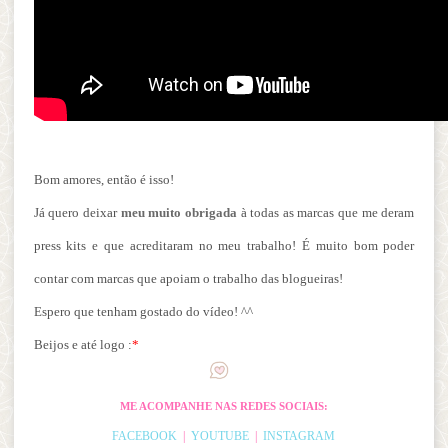
Bom amores, então é isso!
Já quero deixar
meu muito obrigada
à todas as marcas que me deram
press kits e que acreditaram no meu trabalho! É muito bom poder
contar com marcas que apoiam o trabalho das blogueiras!
Espero que tenham gostado do vídeo! ^^
Beijos e até logo :
*
ME ACOMPANHE NAS REDES SOCIAIS:
FACEBOOK
|
YOUTUBE
|
INSTAGRAM