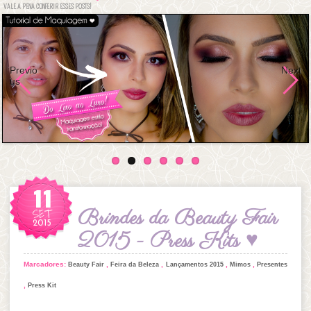
VALE A PENA CONFERIR ESSES POSTS!
Previo
Next
us
11
SET
Brindes da Beauty Fair
2015
2015 - Press Kits ♥
Marcadores:
,
,
,
,
Beauty Fair
Feira da Beleza
Lançamentos 2015
Mimos
Presentes
,
Press Kit