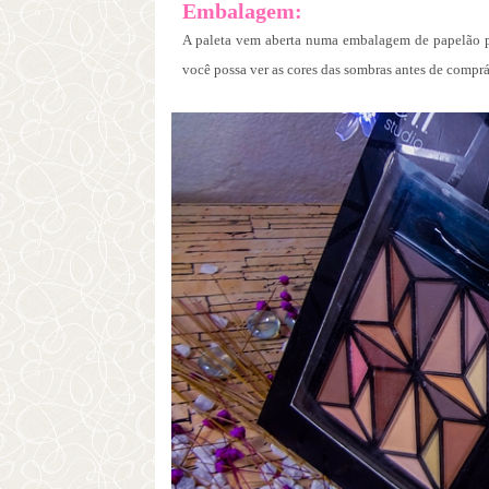
Embalagem:
A paleta vem aberta numa embalagem de papelão p
você possa ver as cores das sombras antes de comprá