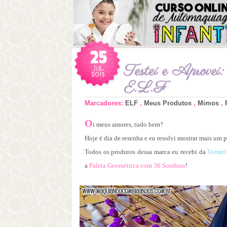
25
JUL
Testei e Aprovei
2015
E.L.F
Marcadores:
ELF
,
Meus Produtos
,
Mimos
,
O
i meus amores, tudo bem?
Hoje é dia de resenha e eu resolvi mostrar mais um
Todos os produtos dessa marca eu recebi da
Vermel
a
Paleta Geométrica com 36 Sombras
!