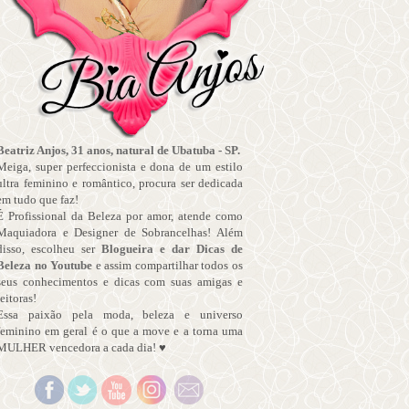
Beatriz Anjos, 31 anos, natural de Ubatuba - SP.
Meiga, super perfeccionista e dona de um estilo
ultra feminino e romântico, procura ser dedicada
em tudo que faz!
É Profissional da Beleza por amor, atende como
Maquiadora e Designer de Sobrancelhas! Além
disso, escolheu ser
Blogueira e dar Dicas de
Beleza no Youtube
e assim compartilhar todos os
seus conhecimentos e dicas com suas amigas e
leitoras!
Essa paixão pela moda, beleza e universo
feminino em geral é o que a move e a torna uma
MULHER vencedora a cada dia! ♥