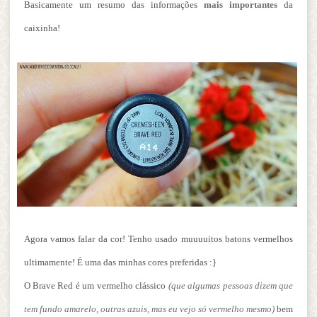
Basicamente um resumo das informações
mais importantes
da
caixinha!
Agora vamos falar da cor! Tenho usado muuuuitos batons vermelhos
ultimamente! É uma das minhas cores preferidas :}
O Brave Red é um vermelho clássico
(que algumas pessoas dizem que
tem fundo amarelo, outras azuis, mas eu vejo só vermelho mesmo)
bem