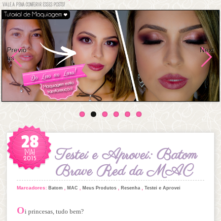
VALE A PENA CONFERIR ESSES POSTS!
Previo
Next
us
28
MAI
Testei e Aprovei: Batom
2015
Brave Red da MAC
Marcadores:
,
,
,
,
Batom
MAC
Meus Produtos
Resenha
Testei e Aprovei
O
i princesas, tudo bem?