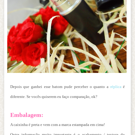
Depois que ganhei esse batom pude perceber o quanto a
réplica
é
diferente. Se vocês quiserem eu faço comparação, ok?
Embalagem:
A caixinha é preta e vem com a marca estampada em cima!
Outra informação muito importante é o acabamento / textura do