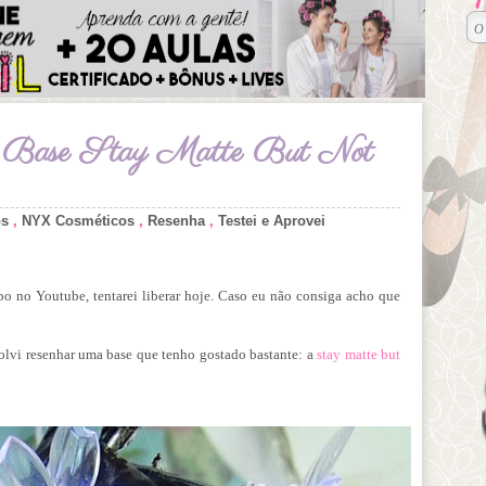
i: Base Stay Matte But Not
os
,
NYX Cosméticos
,
Resenha
,
Testei e Aprovei
o no Youtube, tentarei liberar hoje. Caso eu não consiga acho que
olvi resenhar uma base que tenho gostado bastante: a
stay matte but