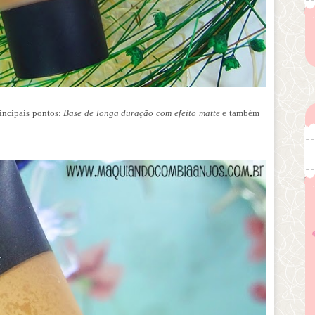
.
incipais pontos:
Base de longa duração com efeito matte
e também