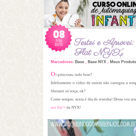
08
MAI
Testei e Aprove
2015
Flat NYX
Marcadores:
Base
,
Base NYX
,
Meus Produt
O
i princesas, tudo bem?
Infelizmente o vídeo de ontem não carregou a temp
liberarei só terça, ok?
Como sempre, sexta é dia de resenha! Dessa vez res
not flat
d
a NYX!
™