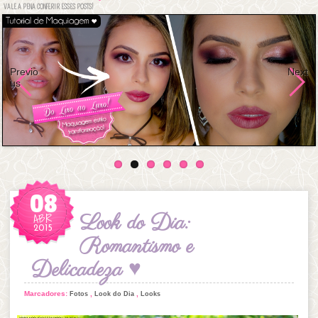
VALE A PENA CONFERIR ESSES POSTS!
Previo
Next
us
08
ABR
Look do Dia:
2015
Romantismo e
Delicadeza ♥
Marcadores:
,
,
Fotos
Look do Dia
Looks