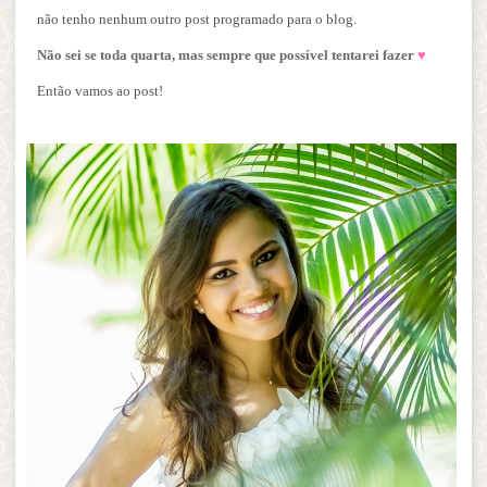
não tenho nenhum outro post programado para o blog.
Não sei se toda quarta, mas sempre que possível tentarei
fazer
♥
Então vamos ao post!