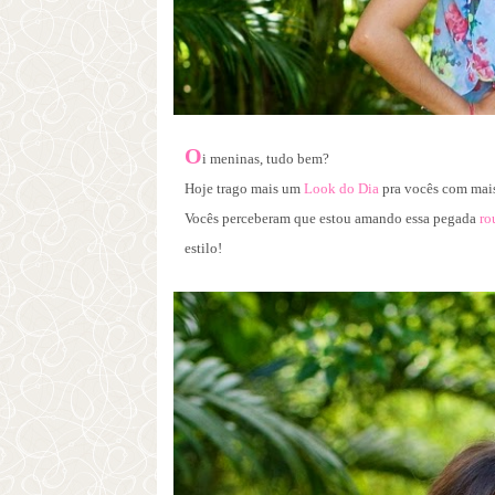
O
i meninas, tudo bem?
Hoje trago mais um
Look do Dia
pra vocês com mais
Vocês perceberam que estou amando ess
a pegada
ro
estilo!