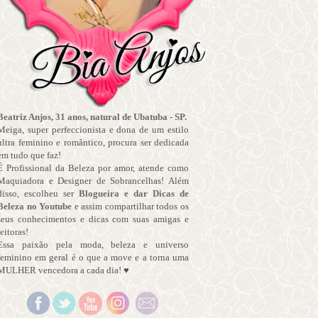
Beatriz Anjos, 31 anos, natural de Ubatuba - SP.
Meiga, super perfeccionista e dona de um estilo
ultra feminino e romântico, procura ser dedicada
em tudo que faz!
É Profissional da Beleza por amor, atende como
Maquiadora e Designer de Sobrancelhas! Além
disso, escolheu ser
Blogueira e dar Dicas de
Beleza no Youtube
e assim compartilhar todos os
seus conhecimentos e dicas com suas amigas e
leitoras!
Essa paixão pela moda, beleza e universo
feminino em geral é o que a move e a torna uma
MULHER vencedora a cada dia! ♥