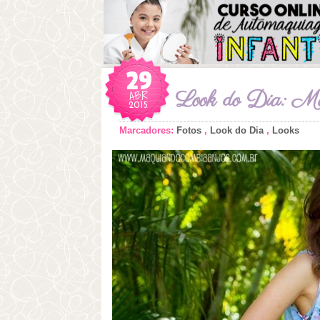
29
ABR
Look do Dia: Ma
2015
Marcadores:
Fotos
,
Look do Dia
,
Looks