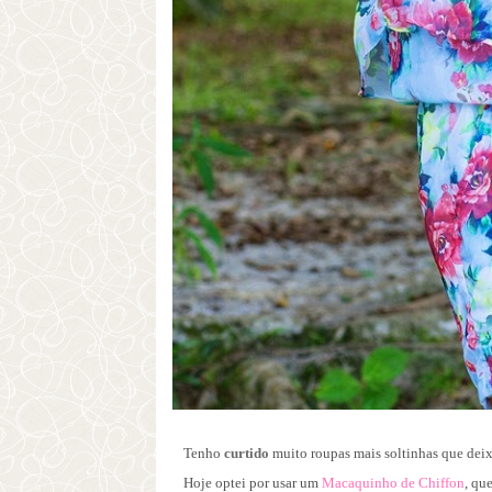
Tenho
curtido
muito roupas mais soltinhas que dei
Hoje optei por usar um
Macaquinho de Chiffon
, qu