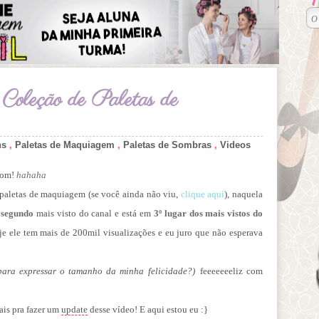
oleção de Paletas de
ns
,
Paletas de Maquiagem
,
Paletas de Sombras
,
Videos
 bom!
hahaha
paletas de maquiagem (se você ainda não viu,
clique aqui
), naquela
o
segundo
mais visto do canal e está em
3º lugar dos mais vistos do
je ele tem mais de 200mil visualizações e eu juro que não esperava
ara expressar o tamanho da minha felicidade?)
feeeeeeeliz com
is pra fazer um
update
desse vídeo! E aqui estou eu :}