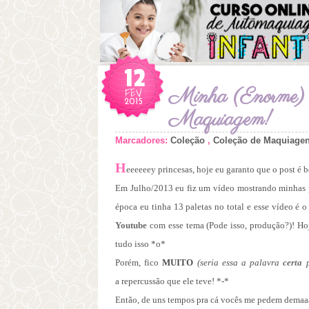
12
FEV
Minha (Enorme) C
2015
Maquiagem!
Marcadores:
Coleção
,
Coleção de Maquiage
H
eeeeeey princesas, hoje eu garanto que o post é
Em Julho/2013 eu fiz um vídeo mostrando minhas 
época eu tinha 13 paletas no total e esse vídeo é 
Youtube
com esse tema
(Pode isso, produção?)
! Ho
tudo isso *o*
Porém, fico
MUITO
(seria essa a palavra
certa
p
a repercussão que ele teve! *-*
Então, de uns tempos pra cá vocês me pedem demaaa