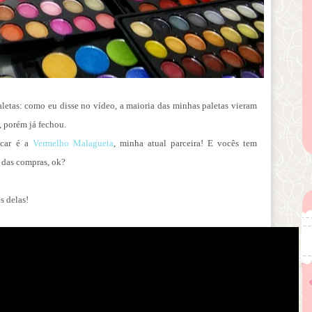
letas: como eu disse no vídeo, a maioria das minhas paletas vieram
, porém já fechou.
icar é a
Vermelho Malagueta
, minha atual parceira! E vocês tem
 das compras, ok?
s delas!