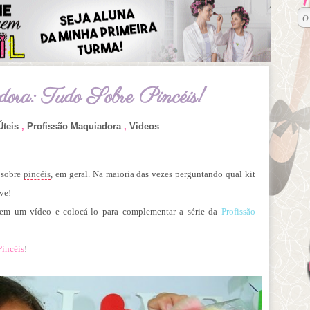
dora: Tudo Sobre Pincéis!
Úteis
,
Profissão Maquiadora
,
Videos
 sobre
pincéis
, em geral. Na maioria das vezes perguntando qual kit
ve!
as em um vídeo e colocá-lo para complementar a série da
Profissão
Pincéis
!