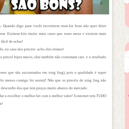
.
s. Quando digo para vocês investirem num kit bom não quer dizer
rar. Existem kits muito mais caros que esses meus e existem mais
fácil de achar!
o, no caso dos pincéis: acho eles ótimos!
a o pincel hiper macio, elas também não costumam cair.. e o resultado
sses que são encontrados em xing ling), pois a qualidade é super
pelo menos comigo foi assim)! Não que os pincéis de xing ling não
as desconfie dos que tem preços muito abaixo do mercado.
udar a escolher o melhor kit com o melhor valor! A internet tem TUDO
m!