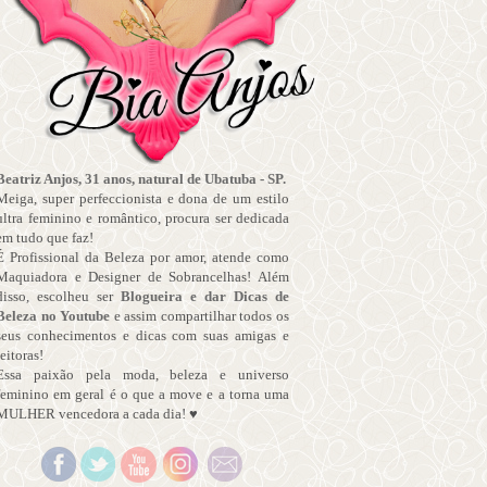
Beatriz Anjos, 31 anos, natural de Ubatuba - SP.
Meiga, super perfeccionista e dona de um estilo
ultra feminino e romântico, procura ser dedicada
em tudo que faz!
É Profissional da Beleza por amor, atende como
Maquiadora e Designer de Sobrancelhas! Além
disso, escolheu ser
Blogueira e dar Dicas de
Beleza no Youtube
e assim compartilhar todos os
seus conhecimentos e dicas com suas amigas e
leitoras!
Essa paixão pela moda, beleza e universo
feminino em geral é o que a move e a torna uma
MULHER vencedora a cada dia! ♥