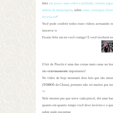
falei
um pouco mais sobre a profissão, tirando alg
maleta de maquiagem
; sobre
como conseguir clien
deveria ter
!
Você pode conferir todos esses vídeos acessando es
inscreva \o
Ficarei feliz em ter você comigo! E você receberá t
O kit de Pincéis é uma das coisas mais caras na ho
são
extremamente
importantes!
No vídeo de hoje mostrarei dois kits que são meus 
(
TODOS
da China), portanto não sei muitos pra ind
^^
Nele mostrei pra que serve cada pincel, dei uma ba
quanto em quanto tempo você deve lavá-los e o que 
sobre onde encontrar.