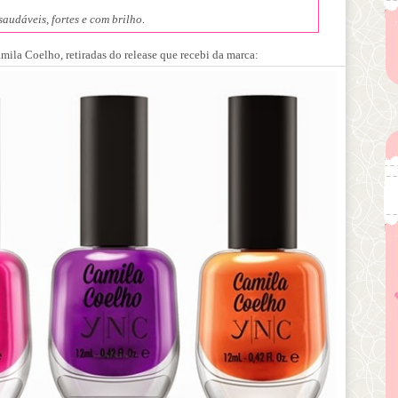
audáveis, fortes e com brilho.
.
ila Coelho, retiradas do release que recebi da marca: