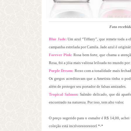
Foto recebida
Blue Jade
:
Um azul “Tiffany”, que remete toda a e
campanha estrelada por Camila.
Jade azul é originá
Forever Pink
:
Rosa bem forte, que chama a atençã
Rosa, foi a jóia mais valiosa leiloada no mundo por
Purple Dream
:
Roxo com a tonalidade mais fechada
Os gregos acreditavam que a Ametista tinha o po
além de proteger seu portador
de falsas amizades.
Tropical Salmon
:
Salmão delicado, que dá aparê
encontrado na natureza. Por isso, tem alto valor.
O preço sugerido para o esmalte é R$ 14,00, ache
coleção está incríveeeeeeeeeel *-*