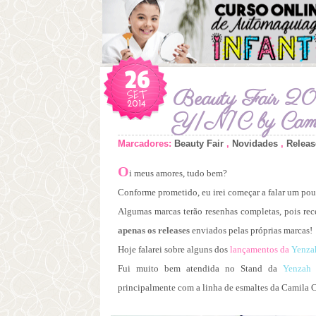
26
SET
Beauty Fair 20
2014
Y|N|C by Camil
Marcadores:
Beauty Fair
,
Novidades
,
Releas
O
i meus amores, tudo bem?
Conforme prometido, eu irei começar a falar um po
Algumas marcas terão resenhas completas, pois rece
apenas os releases
enviados pelas próprias marcas!
Hoje falarei sobre alguns dos
lançamentos da
Yenza
Fui muito bem atendida no Stand da
Yenzah
principalmente com a linha de esmaltes da Camila 