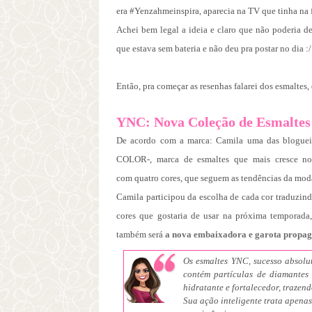
era #Yenzahmeinspira, aparecia na TV que tinha na f
Achei bem legal a ideia e claro que não poderia de
que estava sem bateria e não deu pra postar no dia :/
Então, pra começar as resenhas falarei dos esmaltes,
YNC: Nova Coleção de Esmaltes
De acordo com a marca:
Camila uma das
blogue
COLOR-, marca de
esmaltes que mais cresce n
com
quatro cores, que seguem as tendências da mo
Camila participou da escolha de cada cor traduzin
cores que gostaria de usar na próxima temporad
também será
a nova embaixadora e garota
propag
Os esmaltes YNC, sucesso absolu
contém partículas de diamante
hidratante e fortalecedor, traze
Sua ação inteligente trata apena