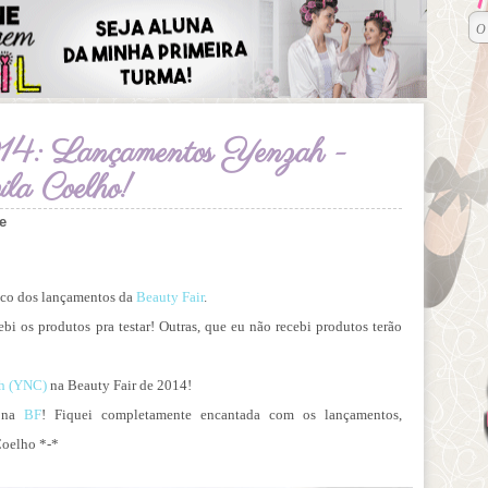
14: Lançamentos Yenzah -
a Coelho!
e
uco dos lançamentos da
Beauty Fair
.
bi os produtos pra testar! Outras, que eu não recebi produtos terão
h (YNC)
na Beauty Fair de 2014!
na
BF
! Fiquei completamente encantada com os lançamentos,
Coelho *-*