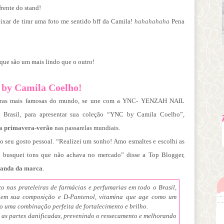
rente do stand!
ixar de tirar uma foto me sentido bff da Camila!
hahahahaha
Pena
 que são um mais lindo que o outro!
 by Camila Coelho!
iras mais famosas do mundo, se une com a YNC- YENZAH NAIL
o Brasil, para apresentar sua coleção “YNC by Camila Coelho”,
da
primavera-verão
nas passarelas mundiais.
do seu gosto pessoal. “Realizei um sonho!
Amo esmaltes e escolhi as
a, busquei tons que
não achava no mercado” disse a Top Blogger,
anda da marca
.
to nas prateleiras de farmácias e perfumarias em todo o
Brasil,
s em sua composição e D-Pantenol, vitamina que age
como um
ndo uma combinação perfeita de fortalecimento e
brilho.
s as partes danificadas, prevenindo o ressecamento e
melhorando