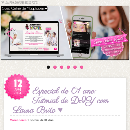
VALE A PENA CONFERIR ESSES POSTS!
Previo
Next
us
12
JAN
Especial de 01 ano:
2014
Tutorial de DIY com
Laura Brito ♥
Marcadores:
Especial de 01 Ano