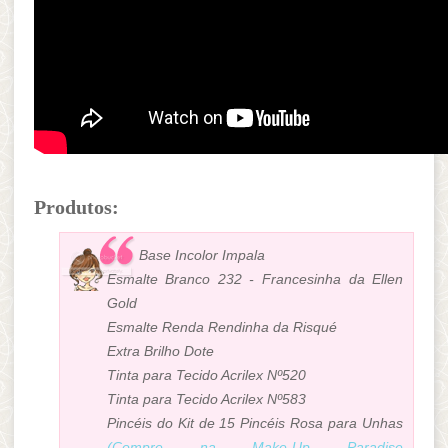
Produtos:
Base Incolor Impala
Esmalte Branco 232 - Francesinha da Ellen
Gold
Esmalte Renda Rendinha da Risqué
Extra Brilho Dote
Tinta para Tecido Acrilex Nº520
Tinta para Tecido Acrilex Nº583
Pincéis do Kit de 15 Pincéis Rosa para Unhas
(Compre na Make-Up Paradise