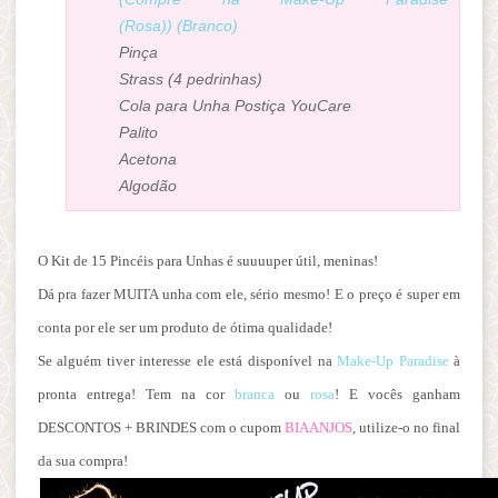
(Rosa))
(Branco)
Pinça
Strass (4 pedrinhas)
Cola para Unha Postiça YouCare
Palito
Acetona
Algodão
O Kit de 15 Pincéis para Unhas é suuuuper útil, meninas!
Dá pra fazer MUITA unha com ele, sério mesmo! E o preço é super em
conta por ele ser um produto de ótima qualidade!
Se alguém tiver interesse ele está disponível na
Make-Up Paradise
à
pronta entrega! Tem na cor
branca
ou
rosa
! E vocês ganham
DESCONTOS + BRINDES com o cupom
BIAANJOS
, utilize-o no final
da sua compra!