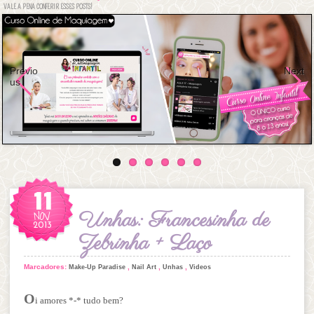
VALE A PENA CONFERIR ESSES POSTS!
Previo
Next
us
11
NOV
Unhas: Francesinha de
2013
Zebrinha + Laço
Marcadores:
,
,
,
Make-Up Paradise
Nail Art
Unhas
Videos
O
i amores *-* tudo bem?