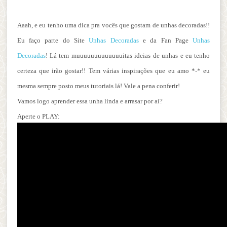
Aaah, e eu tenho uma dica pra vocês que gostam de unhas decoradas!!
Eu faço parte do Site
Unhas Decoradas
e da Fan Page
Unhas
Decoradas
! Lá tem muuuuuuuuuuuuuitas ideias de unhas e eu tenho
certeza que irão gostar!! Tem várias inspirações que eu amo *-* eu
mesma sempre posto meus tutoriais lá! Vale a pena conferir!
Vamos logo aprender essa unha linda e arrasar por aí?
Aperte o PLAY: